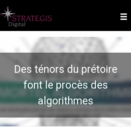
D
e
s
t
é
n
o
r
s
d
u
p
r
é
t
o
i
r
e
f
o
n
t
l
e
p
r
o
c
è
s
d
e
s
a
l
g
o
r
i
t
h
m
e
s